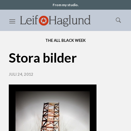
From my studio.
THE ALL BLACK WEEK
Stora bilder
JULI 24, 2012