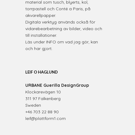
material som tusch, blyerts, kol,
torrpastell och Conté a Paris, på
akvarellpapper.
Digitala verktyg används också för
vidarebearbetning av bilder, video och
till installationer.
Läs under INFO om vad jag gör, kan
och har gjort.
LEIF O HAGLUND
URBANE Guerilla DesignGroup
Klockarevägen 10
311 97 Falkenberg
Sweden
+46 703 22 88 90
leif@plattform1.com