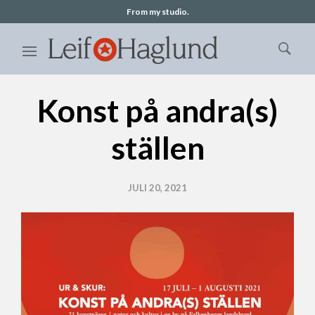
From my studio.
Konst på andra(s)
ställen
JULI 20, 2021